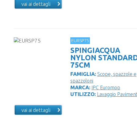
vai ai dettagli
EURSP75
SPINGIACQUA
NYLON STANDAR
75CM
FAMIGLIA:
Scope, spazzole e
spazzoloni
MARCA:
IPC Euromop
UTILIZZO:
Lavaggio Paviment
vai ai dettagli