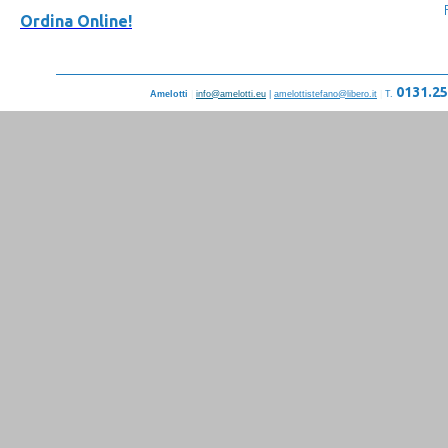
Ordina Online!
0131.2
Amelotti
|
info@amelotti.eu
|
amelottistefano@libero.it
|
T.