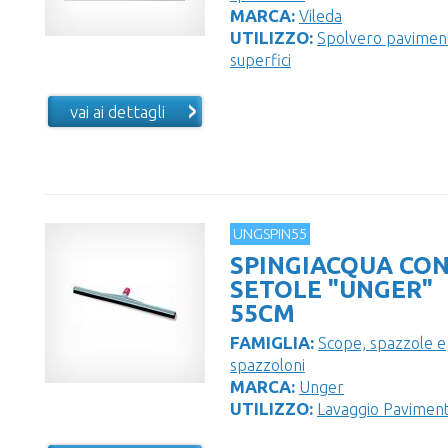
MARCA:
Vileda
UTILIZZO:
Spolvero paviment
superfici
vai ai dettagli
UNGSPIN55
SPINGIACQUA CO
SETOLE "UNGER"
55CM
FAMIGLIA:
Scope, spazzole e
spazzoloni
MARCA:
Unger
UTILIZZO:
Lavaggio Paviment