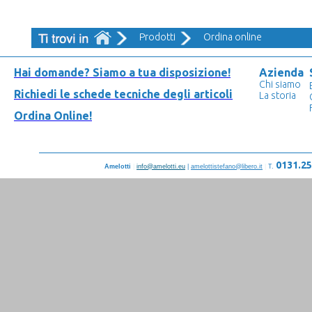
Prodotti
Ordina online
Hai domande?
Siamo a tua disposizione!
Azienda
Chi siamo
Richiedi le schede tecniche degli articoli
La storia
Ordina Online!
0131.2
Amelotti
|
info@amelotti.eu
|
amelottistefano@libero.it
|
T.